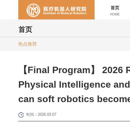
首页
HOME
首页
热点推荐
【Final Program】 2026 
Physical Intelligence an
can soft robotics become
时间：2026.03.07