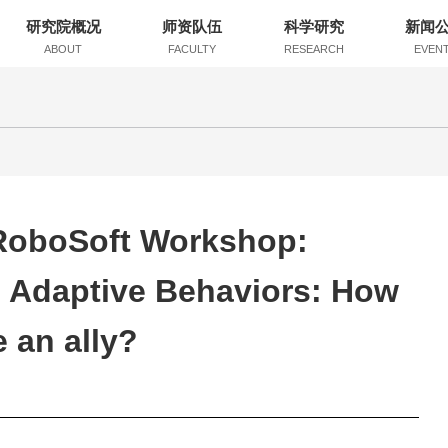
研究院概况
师资队伍
科学研究
新闻
ABOUT
FACULTY
RESEARCH
EVEN
RoboSoft Workshop:
d Adaptive Behaviors: How
 an ally?