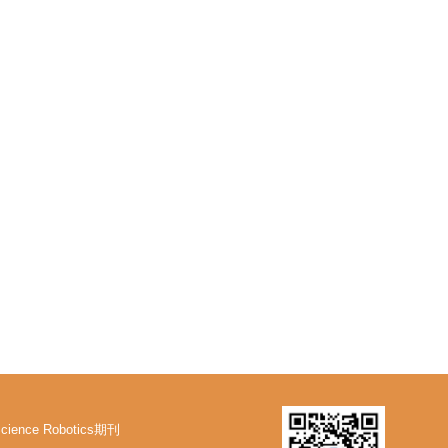
cience Robotics期刊