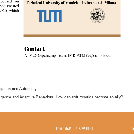
igation and Autonomy
gence and Adaptive Behaviors: How can soft robotics become an ally?
学
上海市闵行区人民政府
S