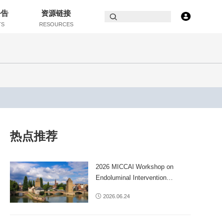
公告
资源链接
TS
RESOURCES
热点推荐
2026 MICCAl Workshop on
Endoluminal Intervention
Navigation and Autonomy
2026.06.24