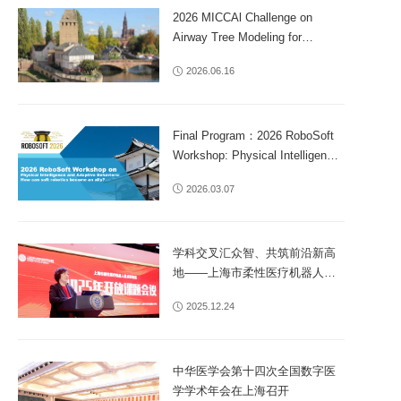
2026 MICCAl Challenge on
Airway Tree Modeling for
Endobronchial Surgery
2026.06.16
Final Program：2026 RoboSoft
Workshop: Physical Intelligence
and Adaptive Behaviors: How
2026.03.07
can soft robotics become an
ally?
学科交叉汇众智、共筑前沿新高
地——上海市柔性医疗机器人重
点实验室2025年开放课题会议召
2025.12.24
开
中华医学会第十四次全国数字医
学学术年会在上海召开