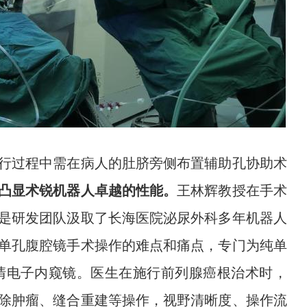
行过程中需在病人的肚脐旁侧布置辅助孔协助术
凸显术锐机器人卓越的性能。
王林辉教授在手术
是研发团队汲取了长海医院泌尿外科多年机器人
单孔腹腔镜手术操作的难点和痛点，专门为纯单
清电子内窥镜。医生在施行前列腺癌根治术时，
除肿瘤、缝合重建等操作，视野清晰度、操作流