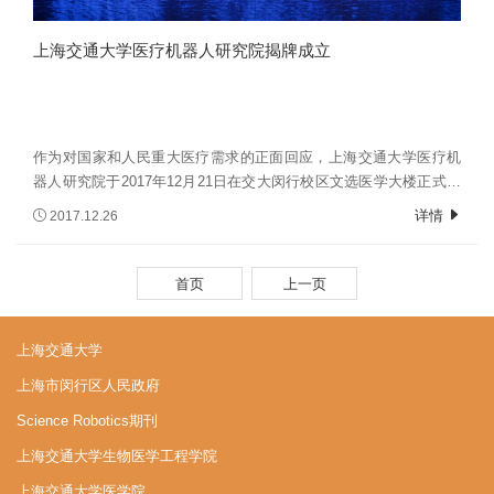
上海交通大学医疗机器人研究院揭牌成立
作为对国家和人民重大医疗需求的正面回应，上海交通大学医疗机
器人研究院于2017年12月21日在交大闵行校区文选医学大楼正式揭
牌成立。上海市科学技术委员会副主任干频，上海交通大学校长、
详情
2017.12.26
党委副书记林忠钦院士，闵行区委副书记、区长倪耀明出席揭牌仪
式，为上海交通大学医疗机器人研究院揭牌并致辞。上海交大党委
常委、副校长吴旦主持研究院现有手术机器人成果展示。闵行区副
首页
上一页
区长吴斌，上海交大党委常委、副校长徐学敏、奚立峰，陈亚珠院
士、冯大淦院士，闵行区科委主任李丽、南滨江公司党委书记、研
上海交通大学
究院理事余建源，上海交大生物医学工程学院党委书记、研究院筹
委会委员、理事季波，上海交大医学院附属第九人民医院院长吴
上海市闵行区人民政府
皓、附属瑞金医院副院长沈柏用，IBM、华为、美敦力、华大基因、
Science Robotics期刊
KINOVA等闵行区和上海交大相关领导、教授、医生和学生以及国内
外医疗机器人研究领域专家学者们，以及国内外医疗机器人研究领
上海交通大学生物医学工程学院
域专家学者们共同见证这一重要时刻。
上海交通大学医学院